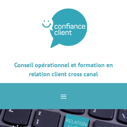
Conseil opérationnel et formation en
relation client cross canal