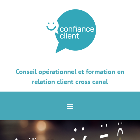
Conseil opérationnel et formation en
relation client cross canal