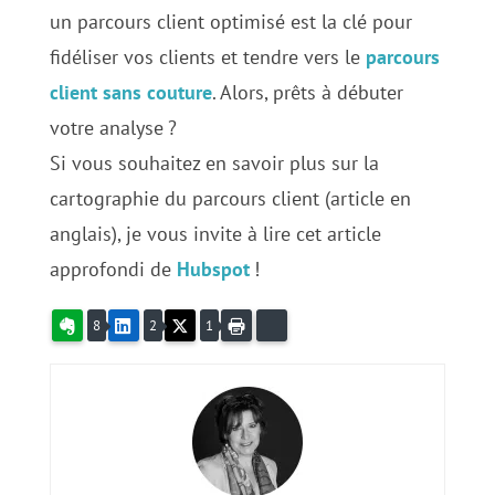
un parcours client optimisé est la clé pour
fidéliser vos clients et tendre vers le
parcours
client sans couture
. Alors, prêts à débuter
votre analyse
?
Si vous souhaitez en savoir plus sur la
cartographie du parcours client (article en
anglais), je vous invite à lire cet article
approfondi de
Hubspot
!
Evernote
LinkedIn
X
Imprimer
Bluesky
8
2
1