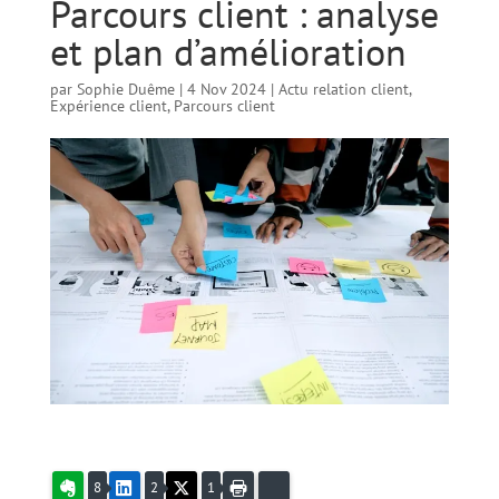
Parcours client : analyse
et plan d’amélioration
par
Sophie Duême
|
4 Nov 2024
|
Actu relation client
,
Expérience client
,
Parcours client
Evernote
LinkedIn
X
Imprimer
Bluesky
8
2
1