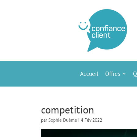
Accueil
Offres
Q
competition
par
Sophie Duême
|
4 Fév 2022