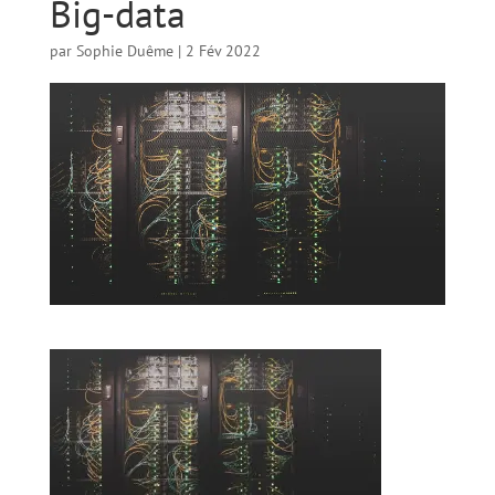
Big-data
par
Sophie Duême
|
2 Fév 2022