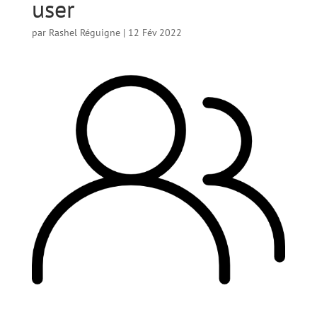
user
par
Rashel Réguigne
|
12 Fév 2022