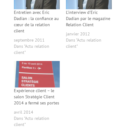
Entretien avec Eric
L’interview d’Eric
Dadian : la confiance au
Dadian par le magazine
cœur de la relation
Relation Client
client
janvier 2012
septembre 2011
Dans "Actu relation
Dans "Actu relation
client"
client"
Expérience client – le
salon Stratégie Client
2014 a fermé ses portes
avril 2014
Dans "Actu relation
client"