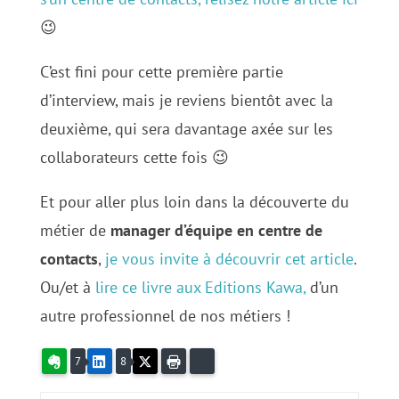
😉
C’est fini pour cette première partie
d’interview, mais je reviens bientôt avec la
deuxième, qui sera davantage axée sur les
collaborateurs cette fois 😉
Et pour aller plus loin dans la découverte du
métier de
manager d’équipe en centre de
contacts
,
je vous invite à découvrir cet article
.
Ou/et à
lire ce livre aux Editions Kawa,
d’un
autre professionnel de nos métiers !
Evernote
LinkedIn
X
Imprimer
Bluesky
7
8