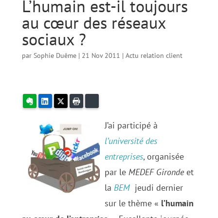
L’humain est-il toujours
au cœur des réseaux
sociaux ?
par
Sophie Duême
|
21 Nov 2011
|
Actu relation client
Evernote
LinkedIn
X
Imprimer
Bluesky
J’ai participé à
l’université des
entreprises
, organisée
par le
MEDEF Gironde
et
la
BEM
jeudi dernier
sur le thème «
l’humain