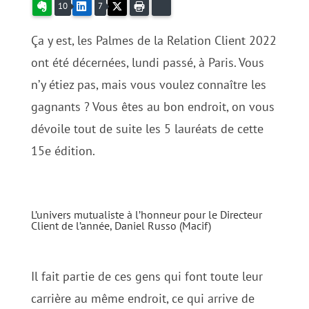
Evernote
LinkedIn
X
Imprimer
Bluesky
10
7
Ça y est, les Palmes de la Relation Client 2022
ont été décernées, lundi passé, à Paris. Vous
n’y étiez pas, mais vous voulez connaître les
gagnants ? Vous êtes au bon endroit, on vous
dévoile tout de suite les 5 lauréats de cette
15e édition.
L’univers mutualiste à l’honneur pour le Directeur
Client de l’année, Daniel Russo (Macif)
Il fait partie de ces gens qui font toute leur
carrière au même endroit, ce qui arrive de