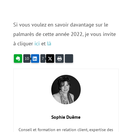
Si vous voulez en savoir davantage sur le
palmarès de cette année 2022, je vous invite
à cliquer
ici
et
là
Evernote
LinkedIn
X
Imprimer
Bluesky
10
7
Sophie Duême
Conseil et formation en relation client, expertise des