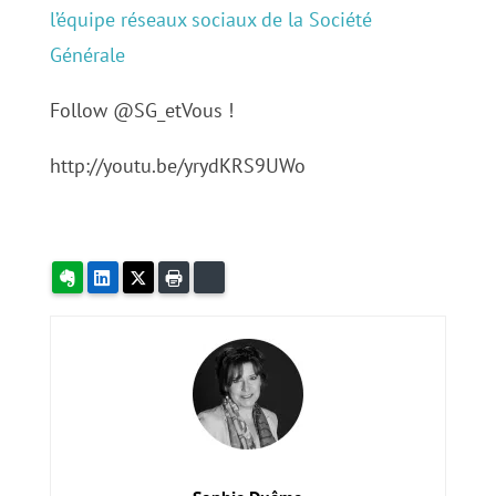
l’équipe réseaux sociaux de la Société
Générale
Follow @SG_etVous !
http://youtu.be/yrydKRS9UWo
Evernote
LinkedIn
X
Imprimer
Bluesky