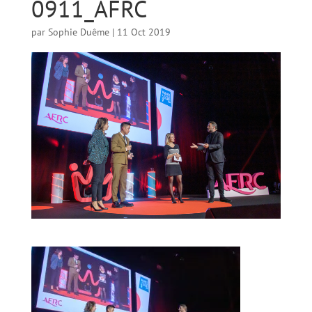
0911_AFRC
par
Sophie Duême
|
11 Oct 2019