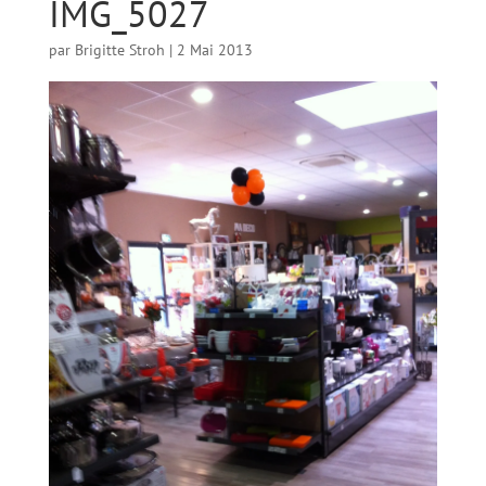
IMG_5027
par
Brigitte Stroh
|
2 Mai 2013