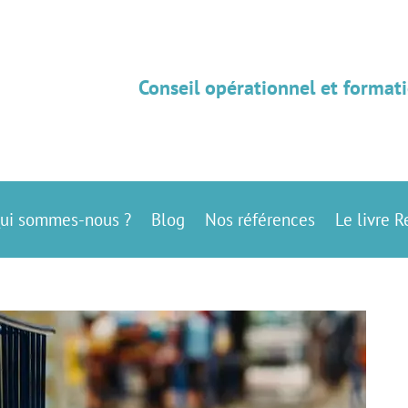
Conseil opérationnel et formati
ui sommes-nous ?
Blog
Nos références
Le livre R