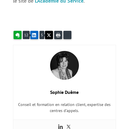
le site de
L’Académie du Service
.
Evernote
LinkedIn
X
Imprimer
Bluesky
12
5
Sophie Duême
Conseil et formation en relation client, expertise des
centres d’appels.