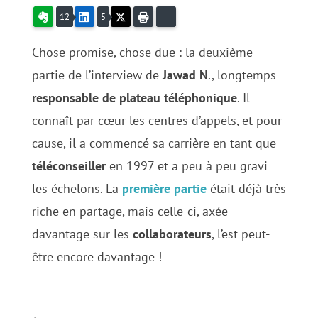
Evernote
LinkedIn
X
Imprimer
Bluesky
12
5
Chose promise, chose due : la deuxième
partie de l’interview de
Jawad N
., longtemps
responsable de plateau téléphonique
. Il
connaît par cœur les centres d’appels, et pour
cause, il a commencé sa carrière en tant que
téléconseiller
en 1997 et a peu à peu gravi
les échelons. La
première partie
était déjà très
riche en partage, mais celle-ci, axée
davantage sur les
collaborateurs
, l’est peut-
être encore davantage !