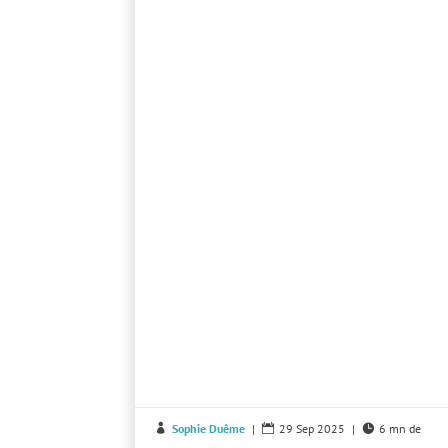
Sophie Duême
|
29 Sep 2025
|
6 mn de


