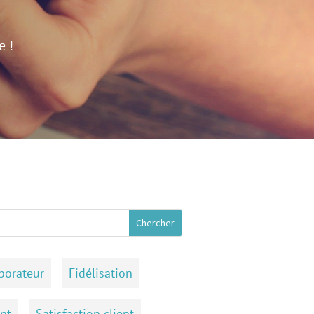
e !
borateur
Fidélisation
ent
Satisfaction client