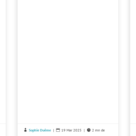
Sophie Duême
|
19 Mar 2025
|
2 mn de


