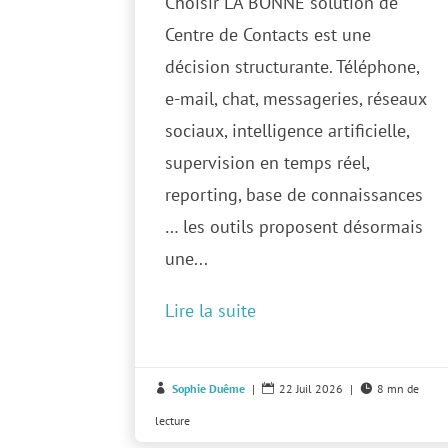
Choisir LA BONNE solution de
Centre de Contacts est une
décision structurante. Téléphone,
e-mail, chat, messageries, réseaux
sociaux, intelligence artificielle,
supervision en temps réel,
reporting, base de connaissances
… les outils proposent désormais
une...
Lire la suite
Sophie Duême
|
22 Juil 2026
|
8 mn de



lecture