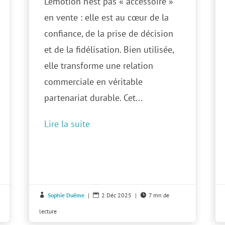
L’émotion n’est pas « accessoire »
en vente : elle est au cœur de la
confiance, de la prise de décision
et de la fidélisation. Bien utilisée,
elle transforme une relation
commerciale en véritable
partenariat durable. Cet...
Lire la suite
Sophie Duême
|
2 Déc 2025
|
7 mn de



lecture