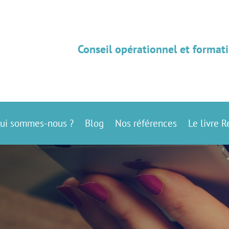
Conseil opérationnel et formati
ui sommes-nous ?
Blog
Nos références
Le livre R