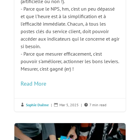
(artificielle ou non !).
- Parce que le NPS, hm, c'est un peu dépassé
et que l'heure est à la simplification et à
l'efficacité immédiate. Chacun, à tous les
postes clés du service client, doit pouvoir
accéder aux indicateurs qui le concerne et agir
si besoin.
- Parce que mesurer efficacement, c'est
pouvoir s'améliorer, actionner les bons leviers.
Mesurer, c'est gagné (er) !
Read More
Sophie Duême
|
Mar 5, 2025
|
7 min read


