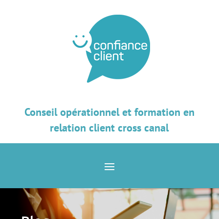
Conseil opérationnel et formation en
relation client cross canal