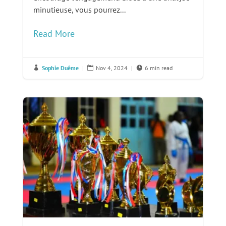
minutieuse, vous pourrez...
Read More
Sophie Duême
|
Nov 4, 2024
|
6 min read


