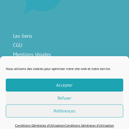
Les liens
CGU
Mentions légales
Contact
Nous utilisons des cookies pour optimiser notre site web et notre service.
Accepter
Nous suivre sur
Refuser
Préférences
Remis au goût du jour avec
♥ par
Lola Lattard
Conditions Générales d’Utilisation
Conditions Générales d’Utilisation