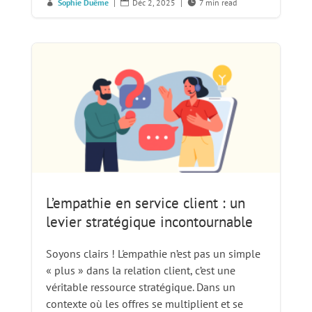
Sophie Duême
|
Déc 2, 2025
|
7 min read



L’empathie en service client : un
levier stratégique incontournable
Soyons clairs ! L'empathie n’est pas un simple
« plus » dans la relation client, c’est une
véritable ressource stratégique. Dans un
contexte où les offres se multiplient et se